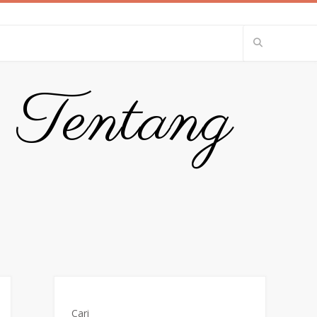
p Tentang
Cari