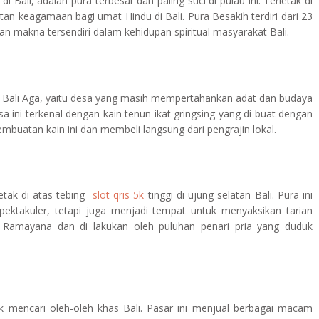
 Bali, adalah pura terbesar dan paling suci di pulau ini. Terletak di
an keagamaan bagi umat Hindu di Bali. Pura Besakih terdiri dari 23
 dan makna tersendiri dalam kehidupan spiritual masyarakat Bali.
 Bali Aga, yaitu desa yang masih mempertahankan adat dan budaya
 ini terkenal dengan kain tenun ikat gringsing yang di buat dengan
embuatan kain ini dan membeli langsung dari pengrajin lokal.
etak di atas tebing
slot qris 5k
tinggi di ujung selatan Bali. Pura ini
ktakuler, tetapi juga menjadi tempat untuk menyaksikan tarian
ah Ramayana dan di lakukan oleh puluhan penari pria yang duduk
k mencari oleh-oleh khas Bali. Pasar ini menjual berbagai macam