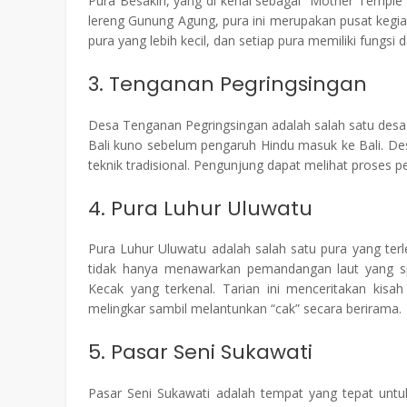
Pura Besakih, yang di kenal sebagai “Mother Temple” di
lereng Gunung Agung, pura ini merupakan pusat kegiat
pura yang lebih kecil, dan setiap pura memiliki fungsi
3. Tenganan Pegringsingan
Desa Tenganan Pegringsingan adalah salah satu desa
Bali kuno sebelum pengaruh Hindu masuk ke Bali. Desa
teknik tradisional. Pengunjung dapat melihat proses p
4. Pura Luhur Uluwatu
Pura Luhur Uluwatu adalah salah satu pura yang terl
tidak hanya menawarkan pemandangan laut yang spe
Kecak yang terkenal. Tarian ini menceritakan kis
melingkar sambil melantunkan “cak” secara berirama.
5. Pasar Seni Sukawati
Pasar Seni Sukawati adalah tempat yang tepat untu