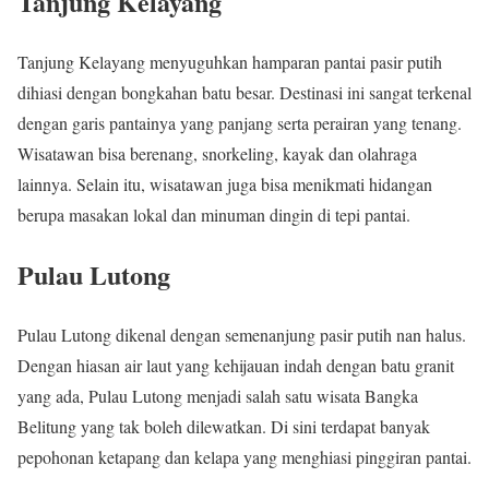
Tanjung Kelayang
Tanjung Kelayang menyuguhkan hamparan pantai pasir putih
dihiasi dengan bongkahan batu besar. Destinasi ini sangat terkenal
dengan garis pantainya yang panjang serta perairan yang tenang.
Wisatawan bisa berenang, snorkeling, kayak dan olahraga
lainnya. Selain itu, wisatawan juga bisa menikmati hidangan
berupa masakan lokal dan minuman dingin di tepi pantai.
Pulau Lutong
Pulau Lutong dikenal dengan semenanjung pasir putih nan halus.
Dengan hiasan air laut yang kehijauan indah dengan batu granit
yang ada, Pulau Lutong menjadi salah satu wisata Bangka
Belitung yang tak boleh dilewatkan. Di sini terdapat banyak
pepohonan ketapang dan kelapa yang menghiasi pinggiran pantai.