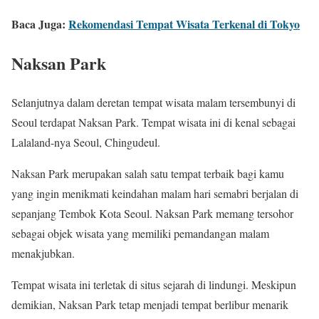
Baca Juga:
Rekomendasi Tempat Wisata Terkenal di Tokyo
Naksan Park
Selanjutnya dalam deretan tempat wisata malam tersembunyi di
Seoul terdapat Naksan Park. Tempat wisata ini di kenal sebagai
Lalaland-nya Seoul, Chingudeul.
Naksan Park merupakan salah satu tempat terbaik bagi kamu
yang ingin menikmati keindahan malam hari semabri berjalan di
sepanjang Tembok Kota Seoul. Naksan Park memang tersohor
sebagai objek wisata yang memiliki pemandangan malam
menakjubkan.
Tempat wisata ini terletak di situs sejarah di lindungi. Meskipun
demikian, Naksan Park tetap menjadi tempat berlibur menarik