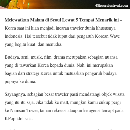
Melewatkan Malam di Seoul Lewat 5 Tempat Menarik ini
–
Korea saat ini kian menjadi incaran traveler dunia khususnya
Indonesia. Hal tersebut tidak luput dari pengaruh Korean Wave
yang begitu kuat dan menudia.
Budaya, seni, musik, film, drama merupakan sebagian nuansa
yang di tawarkan Korea kepada dunia. Nah, ini merupakan
bagian dari strategi Korea untuk meluaskan pengaruh budaya
popnya ke dunia.
Sayangnya, sebagian besar traveler pasti mendatangi objek wisata
yang itu-itu saja. Jika tidak ke mall, mungkin kamu cukup pergi
ke Namsan Tower, taman rekreasi ataupun ke agensi temapt pada
KPop idol saja.