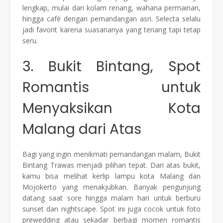
lengkap, mulai dari kolam renang, wahana permainan,
hingga café dengan pemandangan asri. Selecta selalu
jadi favorit karena suasananya yang tenang tapi tetap
seru.
3. Bukit Bintang, Spot
Romantis untuk
Menyaksikan Kota
Malang dari Atas
Bagi yang ingin menikmati pemandangan malam, Bukit
Bintang Trawas menjadi pilihan tepat. Dari atas bukit,
kamu bisa melihat kerlip lampu kota Malang dan
Mojokerto yang menakjubkan. Banyak pengunjung
datang saat sore hingga malam hari untuk berburu
sunset dan nightscape. Spot ini juga cocok untuk foto
prewedding atau sekadar berbagi momen romantis