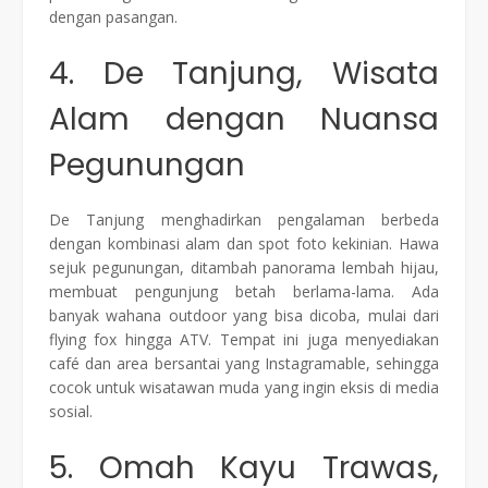
dengan pasangan.
4. De Tanjung, Wisata
Alam dengan Nuansa
Pegunungan
De Tanjung menghadirkan pengalaman berbeda
dengan kombinasi alam dan spot foto kekinian. Hawa
sejuk pegunungan, ditambah panorama lembah hijau,
membuat pengunjung betah berlama-lama. Ada
banyak wahana outdoor yang bisa dicoba, mulai dari
flying fox hingga ATV. Tempat ini juga menyediakan
café dan area bersantai yang Instagramable, sehingga
cocok untuk wisatawan muda yang ingin eksis di media
sosial.
5. Omah Kayu Trawas,