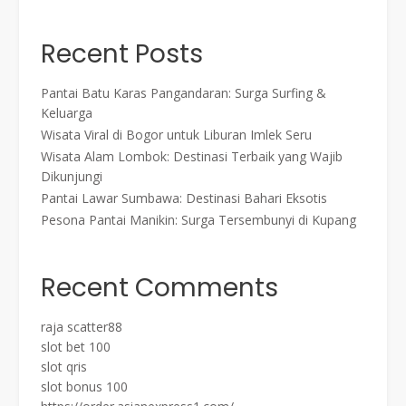
Recent Posts
Pantai Batu Karas Pangandaran: Surga Surfing &
Keluarga
Wisata Viral di Bogor untuk Liburan Imlek Seru
Wisata Alam Lombok: Destinasi Terbaik yang Wajib
Dikunjungi
Pantai Lawar Sumbawa: Destinasi Bahari Eksotis
Pesona Pantai Manikin: Surga Tersembunyi di Kupang
Recent Comments
raja scatter88
slot bet 100
slot qris
slot bonus 100