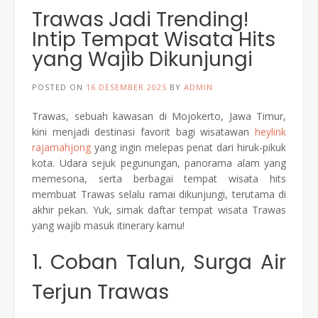
Trawas Jadi Trending!
Intip Tempat Wisata Hits
yang Wajib Dikunjungi
POSTED ON
16 DESEMBER 2025
BY
ADMIN
Trawas, sebuah kawasan di Mojokerto, Jawa Timur,
kini menjadi destinasi favorit bagi wisatawan
heylink
rajamahjong
yang ingin melepas penat dari hiruk-pikuk
kota. Udara sejuk pegunungan, panorama alam yang
memesona, serta berbagai tempat wisata hits
membuat Trawas selalu ramai dikunjungi, terutama di
akhir pekan. Yuk, simak daftar tempat wisata Trawas
yang wajib masuk itinerary kamu!
1. Coban Talun, Surga Air
Terjun Trawas