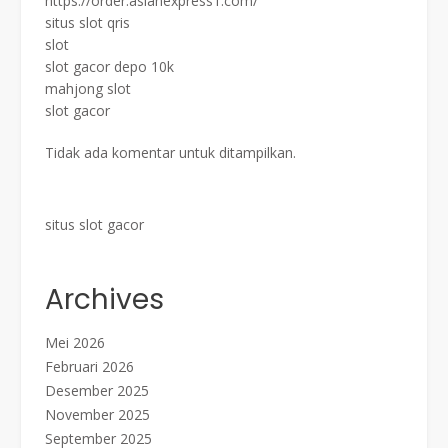
https://order.asianexpress1.com/
situs slot qris
slot
slot gacor depo 10k
mahjong slot
slot gacor
Tidak ada komentar untuk ditampilkan.
situs slot gacor
Archives
Mei 2026
Februari 2026
Desember 2025
November 2025
September 2025