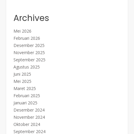
Archives
Mei 2026
Februari 2026
Desember 2025
November 2025
September 2025
Agustus 2025
Juni 2025
Mei 2025
Maret 2025
Februari 2025
Januari 2025
Desember 2024
November 2024
Oktober 2024
September 2024