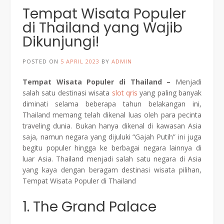
Tempat Wisata Populer
di Thailand yang Wajib
Dikunjungi!
POSTED ON
5 APRIL 2023
BY
ADMIN
Tempat Wisata Populer di Thailand –
Menjadi
salah satu destinasi wisata
slot qris
yang paling banyak
diminati selama beberapa tahun belakangan ini,
Thailand memang telah dikenal luas oleh para pecinta
traveling dunia. Bukan hanya dikenal di kawasan Asia
saja, namun negara yang dijuluki “Gajah Putih” ini juga
begitu populer hingga ke berbagai negara lainnya di
luar Asia. Thailand menjadi salah satu negara di Asia
yang kaya dengan beragam destinasi wisata pilihan,
Tempat Wisata Populer di Thailand
1. The Grand Palace