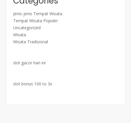
Categories
Jenis-jenis Tempat Wisata
Tempat Wisata Populer
Uncategorized
Wisata
Wisata Tradisional
slot gacor hari ini
slot bonus 100 to 3x