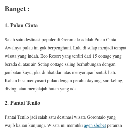
Banget :
1. Pulau Cinta
Salah satu destinasi populer di Gorontalo adalah Pulau Cinta.
Awalnya pulau ini gak berpenghuni. Lalu di sulap menjadi tempat
wisata yang indah. Eco Resort yang terdiri dari 15 cottage yang
berada di atas air. Setiap cottage saling berhubungan dengan
jembatan kayu, jika di lihat dari atas menyerupai bentuk hati.
Kalian bisa menyusuri pulau dengan perahu dayung, snorkeling,
diving, atau menjelajah hutan yang ada.
2. Pantai Tenilo
Pantai Tenilo jadi salah satu destinasi wisata Gorontalo yang
wajib kalian kunjungi. Wisata ini memiliki
agen sbobet
perairan