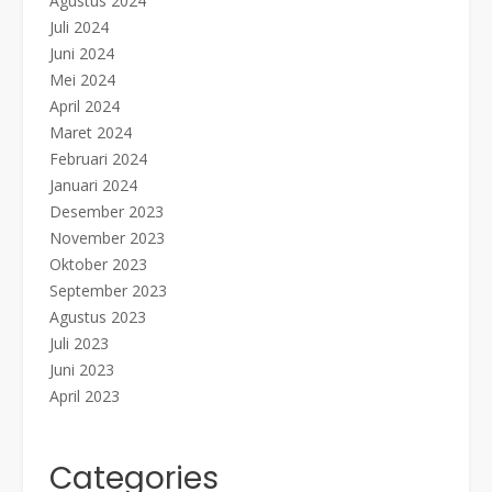
Agustus 2024
Juli 2024
Juni 2024
Mei 2024
April 2024
Maret 2024
Februari 2024
Januari 2024
Desember 2023
November 2023
Oktober 2023
September 2023
Agustus 2023
Juli 2023
Juni 2023
April 2023
Categories