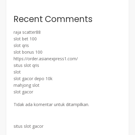
Recent Comments
raja scatter88
slot bet 100
slot qris
slot bonus 100
https://order.asianexpress1.com/
situs slot qris
slot
slot gacor depo 10k
mahjong slot
slot gacor
Tidak ada komentar untuk ditampilkan.
situs slot gacor