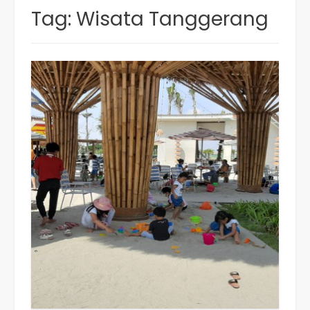
Tag:
Wisata Tanggerang