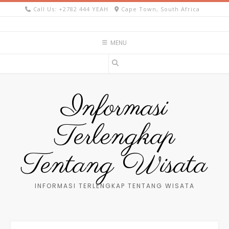
Skip
Call Us: +2782 444 YEAH
Cape Town, South Africa
to
content
MENU
Informasi
Terlengkap
Tentang Wisata
INFORMASI TERLENGKAP TENTANG WISATA