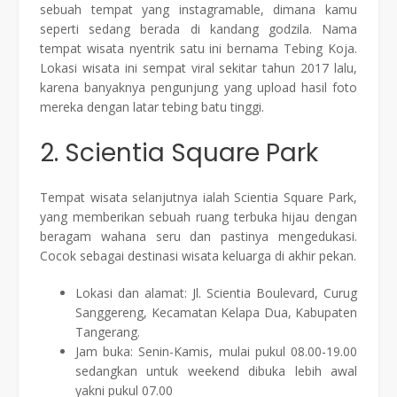
sebuah tempat yang instagramable, dimana kamu
seperti sedang berada di kandang godzila. Nama
tempat wisata nyentrik satu ini bernama Tebing Koja.
Lokasi wisata ini sempat viral sekitar tahun 2017 lalu,
karena banyaknya pengunjung yang upload hasil foto
mereka dengan latar tebing batu tinggi.
2. Scientia Square Park
Tempat wisata selanjutnya ialah Scientia Square Park,
yang memberikan sebuah ruang terbuka hijau dengan
beragam wahana seru dan pastinya mengedukasi.
Cocok sebagai destinasi wisata keluarga di akhir pekan.
Lokasi dan alamat: Jl. Scientia Boulevard, Curug
Sanggereng, Kecamatan Kelapa Dua, Kabupaten
Tangerang.
Jam buka: Senin-Kamis, mulai pukul 08.00-19.00
sedangkan untuk weekend dibuka lebih awal
yakni pukul 07.00