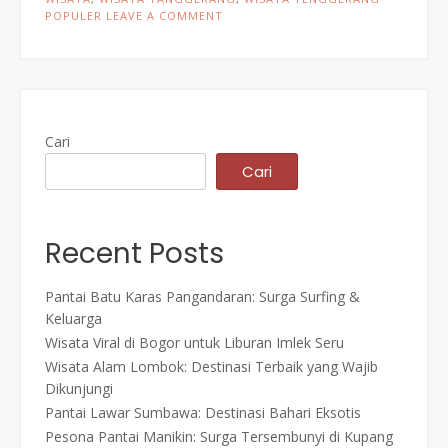
POPULER
LEAVE A COMMENT
Cari
Cari
Recent Posts
Pantai Batu Karas Pangandaran: Surga Surfing &
Keluarga
Wisata Viral di Bogor untuk Liburan Imlek Seru
Wisata Alam Lombok: Destinasi Terbaik yang Wajib
Dikunjungi
Pantai Lawar Sumbawa: Destinasi Bahari Eksotis
Pesona Pantai Manikin: Surga Tersembunyi di Kupang