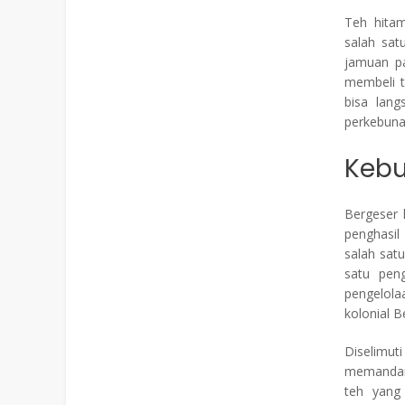
Teh hitam
salah sat
jamuan pa
membeli t
bisa lang
perkebuna
Kebu
Bergeser 
penghasil
salah sat
satu peng
pengelola
kolonial B
Diselimu
memandan
teh yang