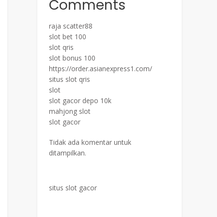
Comments
raja scatter88
slot bet 100
slot qris
slot bonus 100
https://order.asianexpress1.com/
situs slot qris
slot
slot gacor depo 10k
mahjong slot
slot gacor
Tidak ada komentar untuk
ditampilkan.
situs slot gacor