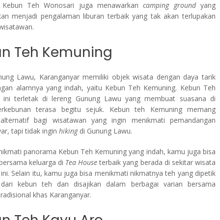
, Kebun Teh Wonosari juga menawarkan
camping ground
yang
kan menjadi pengalaman liburan terbaik yang tak akan terlupakan
 wisatawan.
n Teh Kemuning
nung Lawu, Karanganyar memiliki objek wisata dengan daya tarik
gan alamnya yang indah, yaitu Kebun Teh Kemuning. Kebun Teh
 ini terletak di lereng Gunung Lawu yang membuat suasana di
perkebunan terasa begitu sejuk. Kebun teh Kemuning memang
n alternatif bagi wisatawan yang ingin menikmati pemandangan
r, tapi tidak ingin
hiking
di Gunung Lawu.
nikmati panorama Kebun Teh Kemuning yang indah, kamu juga bisa
 bersama keluarga di
Tea House
terbaik yang berada di sekitar wisata
ini. Selain itu, kamu juga bisa menikmati nikmatnya teh yang dipetik
 dari kebun teh dan disajikan dalam berbagai varian bersama
radisional khas Karanganyar.