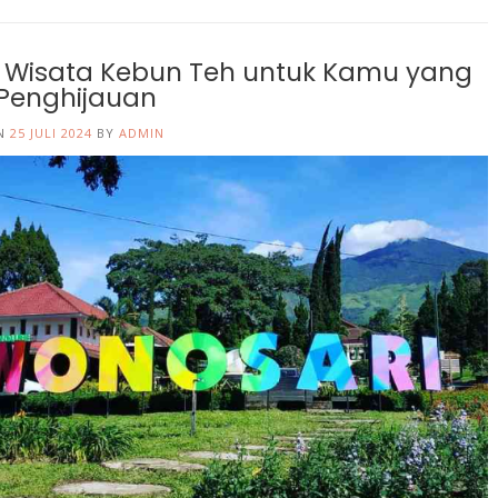
 Wisata Kebun Teh untuk Kamu yang
Penghijauan
ON
25 JULI 2024
BY
ADMIN