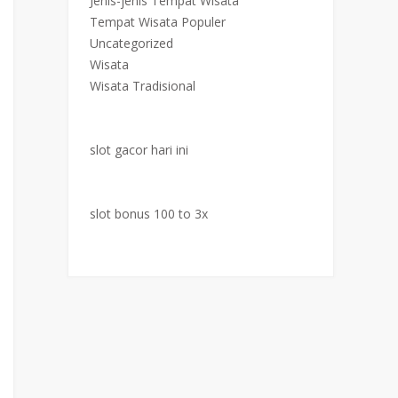
Jenis-jenis Tempat Wisata
Tempat Wisata Populer
Uncategorized
Wisata
Wisata Tradisional
slot gacor hari ini
slot bonus 100 to 3x