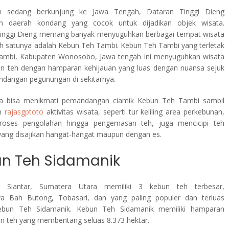
u sedang berkunjung ke Jawa Tengah, Dataran Tinggi Dieng
n daerah kondang yang cocok untuk dijadikan objek wisata.
inggi Dieng memang banyak menyuguhkan berbagai tempat wisata
ah satunya adalah Kebun Teh Tambi. Kebun Teh Tambi yang terletak
ambi, Kabupaten Wonosobo, Jawa tengah ini menyuguhkan wisata
n teh dengan hamparan kehijauan yang luas dengan nuansa sejuk
ndangan pegunungan di sekitarnya.
a bisa menikmati pemandangan ciamik Kebun Teh Tambi sambil
an
rajasgptoto
aktivitas wisata, seperti tur keliling area perkebunan,
proses pengolahan hingga pengemasan teh, juga mencicipi teh
yang disajikan hangat-hangat maupun dengan es.
n Teh Sidamanik
 Siantar, Sumatera Utara memiliki 3 kebun teh terbesar,
ya Bah Butong, Tobasari, dan yang paling populer dan terluas
ebun Teh Sidamanik. Kebun Teh Sidamanik memiliki hamparan
n teh yang membentang seluas 8.373 hektar.