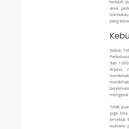
terlebih 
area per
memukau d
yang berw
Kebu
Kebun Teh 
Perkebuna
dari 1.00
Arjuno,
menikmati
menikmat
berekreas
mengenal b
Tidak pua
juga bis
tersebut.
suasana 