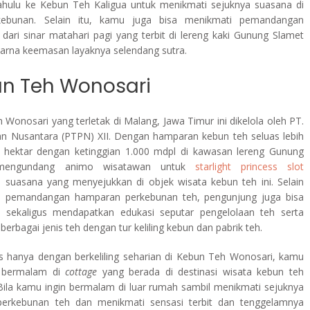
dahulu ke Kebun Teh Kaligua untuk menikmati sejuknya suasana di
kebunan. Selain itu, kamu juga bisa menikmati pemandangan
ari sinar matahari pagi yang terbit di lereng kaki Gunung Slamet
arna keemasan layaknya selendang sutra.
n Teh Wonosari
Wonosari yang terletak di Malang, Jawa Timur ini dikelola oleh PT.
n Nusantara (PTPN) XII. Dengan hamparan kebun teh seluas lebih
0 hektar dengan ketinggian 1.000 mdpl di kawasan lereng Gunung
 mengundang animo wisatawan untuk
starlight princess slot
 suasana yang menyejukkan di objek wisata kebun teh ini. Selain
i pemandangan hamparan perkebunan teh, pengunjung juga bisa
i sekaligus mendapatkan edukasi seputar pengelolaan teh serta
erbagai jenis teh dengan tur keliling kebun dan pabrik teh.
s hanya dengan berkeliling seharian di Kebun Teh Wonosari, kamu
a bermalam di
cottage
yang berada di destinasi wisata kebun teh
 Bila kamu ingin bermalam di luar rumah sambil menikmati sejuknya
perkebunan teh dan menikmati sensasi terbit dan tenggelamnya