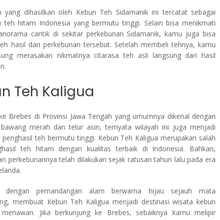
 yang dihasilkan oleh Kebun Teh Sidamanik ini tercatat sebagai
u teh hitam Indonesia yang bermutu tinggi. Selain bisa menikmati
norama cantik di sekitar perkebunan Sidamanik, kamu juga bisa
eh hasil dari perkebunan tersebut. Setelah membeli tehnya, kamu
sung merasakan nikmatnya citarasa teh asli langsung dari hasil
n.
n Teh Kaligua
ke Brebes di Provinsi Jawa Tengah yang umumnya dikenal dengan
 bawang merah dan telur asin, ternyata wilayah ini juga menjadi
u penghasil teh bermutu tinggi. Kebun Teh Kaligua merupakan salah
hasil teh hitam dengan kualitas terbaik di Indonesia. Bahkan,
an perkebunannya telah dilakukan sejak ratusan tahun lalu pada era
elanda.
ti dengan pemandangan alam berwarna hijau sejauh mata
g, membuat Kebun Teh Kaligua menjadi destinasi wisata kebun
 menawan. Jika berkunjung ke Brebes, sebaiknya kamu melipir