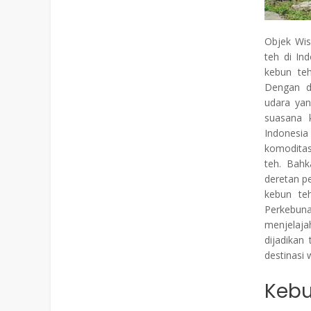
Objek Wi
teh di In
kebun teh
Dengan d
udara ya
suasana 
Indonesia
komoditas
teh. Bahk
deretan pe
kebun teh
Perkebun
menjelaja
dijadikan
destinasi
Kebu