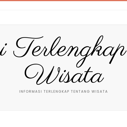
i Terlengka
Wisata
INFORMASI TERLENGKAP TENTANG WISATA