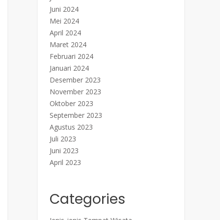
Juni 2024
Mei 2024
April 2024
Maret 2024
Februari 2024
Januari 2024
Desember 2023
November 2023
Oktober 2023
September 2023
Agustus 2023
Juli 2023
Juni 2023
April 2023
Categories