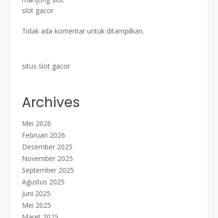
slot gacor
Tidak ada komentar untuk ditampilkan.
situs slot gacor
Archives
Mei 2026
Februari 2026
Desember 2025
November 2025
September 2025
Agustus 2025
Juni 2025
Mei 2025
Maret 2025