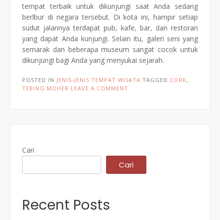
tempat terbaik untuk dikunjungi saat Anda sedang
berlbur di negara tersebut. Di kota ini, hampir setiap
sudut jalannya terdapat pub, kafe, bar, dan restoran
yang dapat Anda kunjungi. Selain itu, galeri seni yang
semarak dan beberapa museum sangat cocok untuk
dikunjungi bagi Anda yang menyukai sejarah.
POSTED IN
JENIS-JENIS TEMPAT WISATA
TAGGED
CORK
,
TEBING MOHER
LEAVE A COMMENT
Cari
Cari
Recent Posts