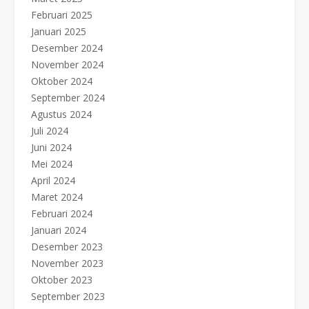
Februari 2025
Januari 2025
Desember 2024
November 2024
Oktober 2024
September 2024
Agustus 2024
Juli 2024
Juni 2024
Mei 2024
April 2024
Maret 2024
Februari 2024
Januari 2024
Desember 2023
November 2023
Oktober 2023
September 2023