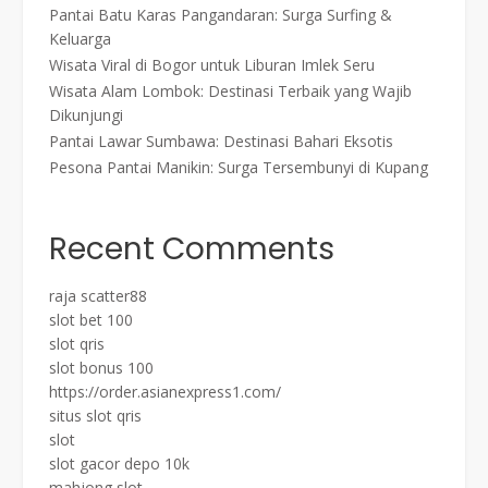
Pantai Batu Karas Pangandaran: Surga Surfing &
Keluarga
Wisata Viral di Bogor untuk Liburan Imlek Seru
Wisata Alam Lombok: Destinasi Terbaik yang Wajib
Dikunjungi
Pantai Lawar Sumbawa: Destinasi Bahari Eksotis
Pesona Pantai Manikin: Surga Tersembunyi di Kupang
Recent Comments
raja scatter88
slot bet 100
slot qris
slot bonus 100
https://order.asianexpress1.com/
situs slot qris
slot
slot gacor depo 10k
mahjong slot