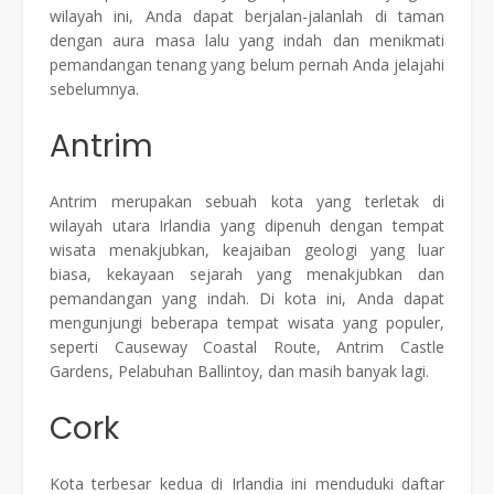
wilayah ini, Anda dapat berjalan-jalanlah di taman
dengan aura masa lalu yang indah dan menikmati
pemandangan tenang yang belum pernah Anda jelajahi
sebelumnya.
Antrim
Antrim merupakan sebuah kota yang terletak di
wilayah utara Irlandia yang dipenuh dengan tempat
wisata menakjubkan, keajaiban geologi yang luar
biasa, kekayaan sejarah yang menakjubkan dan
pemandangan yang indah. Di kota ini, Anda dapat
mengunjungi beberapa tempat wisata yang populer,
seperti Causeway Coastal Route, Antrim Castle
Gardens, Pelabuhan Ballintoy, dan masih banyak lagi.
Cork
Kota terbesar kedua di Irlandia ini menduduki daftar