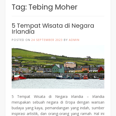
Tag:
Tebing Moher
5 Tempat Wisata di Negara
Irlandia
POSTED ON
24 SEPTEMBER 2023
BY
ADMIN
5 Tempat Wisata di Negara Irlandia – Irlandia
merupakan sebuah negara di Eropa dengan warisan
budaya yang kaya, pemandangan yang indah, sumber
inspirasi artistik, dan orang-orang yang ramah. Hal ini