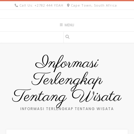
Skip
Call Us: +2782 444 YEAH
Cape Town, South Africa
to
content
MENU
Informasi
Terlengkap
Tentang Wisata
INFORMASI TERLENGKAP TENTANG WISATA