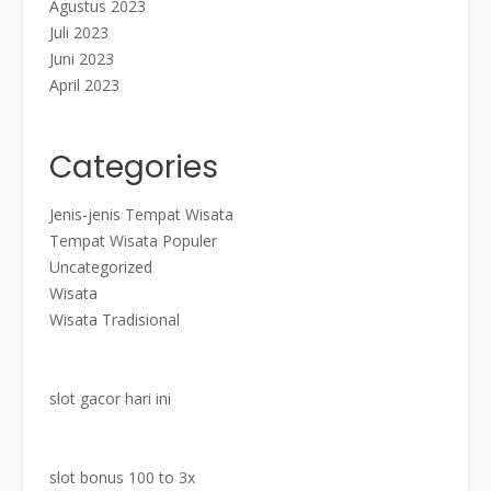
Agustus 2023
Juli 2023
Juni 2023
April 2023
Categories
Jenis-jenis Tempat Wisata
Tempat Wisata Populer
Uncategorized
Wisata
Wisata Tradisional
slot gacor hari ini
slot bonus 100 to 3x