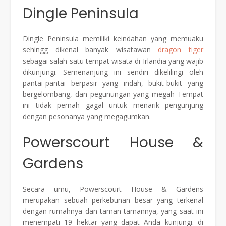
Dingle Peninsula
Dingle Peninsula memiliki keindahan yang memuaku
sehingg dikenal banyak wisatawan
dragon tiger
sebagai salah satu tempat wisata di Irlandia yang wajib
dikunjungi. Semenanjung ini sendiri dikelilingi oleh
pantai-pantai berpasir yang indah, bukit-bukit yang
bergelombang, dan pegunungan yang megah Tempat
ini tidak pernah gagal untuk menarik pengunjung
dengan pesonanya yang megagumkan.
Powerscourt House &
Gardens
Secara umu, Powerscourt House & Gardens
merupakan sebuah perkebunan besar yang terkenal
dengan rumahnya dan taman-tamannya, yang saat ini
menempati 19 hektar yang dapat Anda kunjungi. di