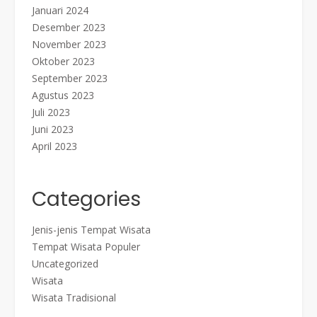
Januari 2024
Desember 2023
November 2023
Oktober 2023
September 2023
Agustus 2023
Juli 2023
Juni 2023
April 2023
Categories
Jenis-jenis Tempat Wisata
Tempat Wisata Populer
Uncategorized
Wisata
Wisata Tradisional