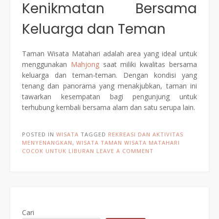
Kenikmatan Bersama
Keluarga dan Teman
Taman Wisata Matahari adalah area yang ideal untuk
menggunakan
Mahjong
saat miliki kwalitas bersama
keluarga dan teman-teman. Dengan kondisi yang
tenang dan panorama yang menakjubkan, taman ini
tawarkan kesempatan bagi pengunjung untuk
terhubung kembali bersama alam dan satu serupa lain.
POSTED IN
WISATA
TAGGED
REKREASI DAN AKTIVITAS
MENYENANGKAN
,
WISATA TAMAN WISATA MATAHARI
COCOK UNTUK LIBURAN
LEAVE A COMMENT
Cari