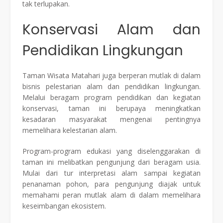
tak terlupakan.
Konservasi Alam dan
Pendidikan Lingkungan
Taman Wisata Matahari juga berperan mutlak di dalam
bisnis pelestarian alam dan pendidikan lingkungan.
Melalui beragam program pendidikan dan kegiatan
konservasi, taman ini berupaya meningkatkan
kesadaran masyarakat mengenai pentingnya
memelihara kelestarian alam.
Program-program edukasi yang diselenggarakan di
taman ini melibatkan pengunjung dari beragam usia.
Mulai dari tur interpretasi alam sampai kegiatan
penanaman pohon, para pengunjung diajak untuk
memahami peran mutlak alam di dalam memelihara
keseimbangan ekosistem.