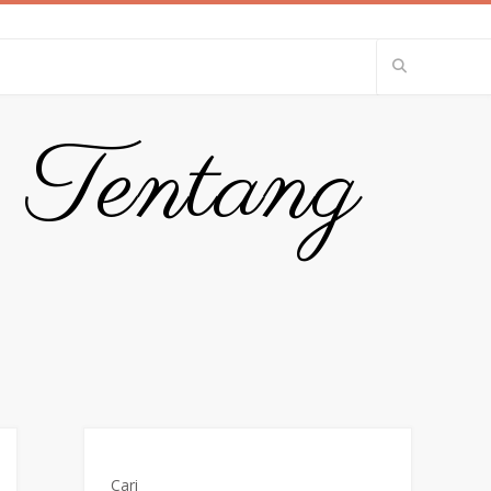
p Tentang
Cari