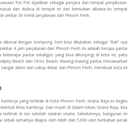
saan Pol Pot dijadikan sebagai penjara dan tempat penyiksaan.
 masuk dan disiksa di tempat ini dan kemudian dibawa ke tempat
k di sekitar 30 menit perjalanan dari Phnom Penh.
a dikenal dengan Kompong Som bisa dikatakan sebagai “Bali” nya
ekitar 4 jam perjalanan dari Phnom Penh ini adalah berupa pantai
beberapa pantai sekaligus yang bisa dikunjungi di kota ini, yaitu
ndipity Beach dan Otres Beach. Masing-masing pantai menawarkan
sangat alami dan cukup dekat dari Phnom Penh, membuat kota ini
a
 Kamboja yang terletak di Kota Phnom Penh. Istana Raja ini begitu
bentuk khas Kamboja. Dan masih di dalam lokasi Istana Raja, kita
 terletak di sisi sebelah selatan istana. Sebelumnya, bangunan ini
 sebab lantainya dilapisi oleh lebih dari 5.000 ubin berbahan perak