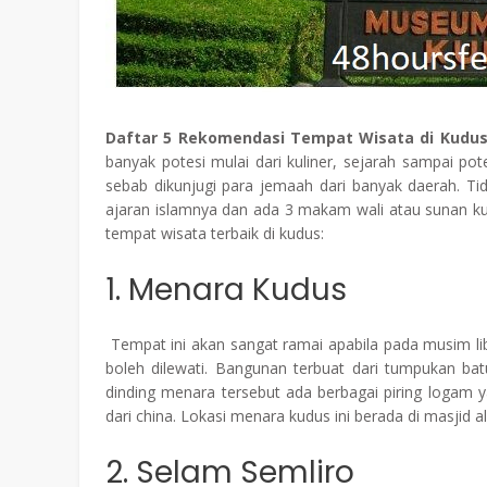
Daftar 5 Rekomendasi Tempat Wisata di Kudus
banyak potesi mulai dari kuliner, sejarah sampai p
sebab dikunjugi para jemaah dari banyak daerah. Tid
ajaran islamnya dan ada 3 makam wali atau sunan kud
tempat wisata terbaik di kudus:
1. Menara Kudus
Tempat ini akan sangat ramai apabila pada musim l
boleh dilewati. Bangunan terbuat dari tumpukan ba
dinding menara tersebut ada berbagai piring logam y
dari china. Lokasi menara kudus ini berada di masjid 
2. Selam Semliro