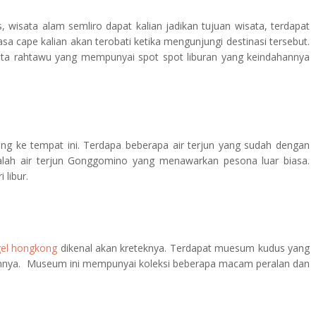
wisata alam semliro dapat kalian jadikan tujuan wisata, terdapat
cape kalian akan terobati ketika mengunjungi destinasi tersebut.
sata rahtawu yang mempunyai spot spot liburan yang keindahannya
ung ke tempat ini. Terdapa beberapa air terjun yang sudah dengan
alah air terjun Gonggomino yang menawarkan pesona luar biasa.
 libur.
gel hongkong
dikenal akan kreteknya. Terdapat muesum kudus yang
lamnya. Museum ini mempunyai koleksi beberapa macam peralan dan