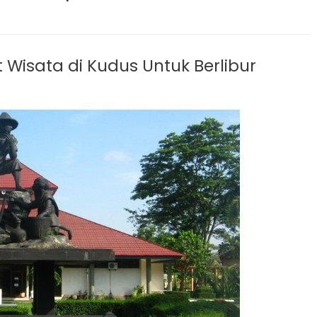
Wisata di Kudus Untuk Berlibur