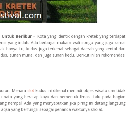
 Untuk Berlibur
– Kota yang identik dengan kretek yang terdapat
otensi yang indah. Ada berbagai makam wali songo yang juga ramai
ak hanya itu, kudus juga terkenal sebagai daerah yang kental dari
us, sunan muria, dan juga sunan kedu. Berikut inilah rekomendasi
iburan. Menara
slot
kudus ini dikenal menjadi objek wisata dan tidak
tu bata yang beratap kayu dan berbentuk limas, Lalu pada bagian
ang nempel. Ada yang menyebutkan jika piring ini datang langsung
al aqsa yang berfungsi sebagai penanda waktunya sholat.