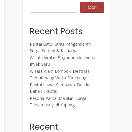
Cari
Recent Posts
Pantai Batu Karas Pangandaran:
Surga Surfing & Keluarga
Wisata Viral di Bogor untuk Liburan
Imlek Seru
Wisata Alam Lombok: Destinasi
Terbaik yang Wajib Dikunjungi
Pantai Lawar Sumbawa: Destinasi
Bahari Eksotis
Pesona Pantai Manikin: Surga
Tersembunyi di Kupang
Recent