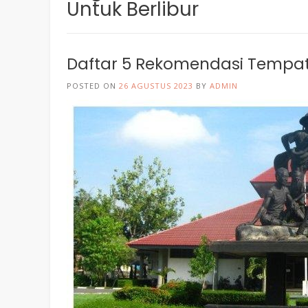
Untuk Berlibur
Daftar 5 Rekomendasi Tempat 
POSTED ON
26 AGUSTUS 2023
BY
ADMIN