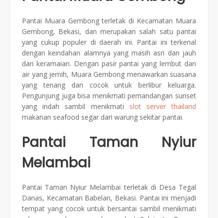
Pantai Muara Gembong terletak di Kecamatan Muara
Gembong, Bekasi, dan merupakan salah satu pantai
yang cukup populer di daerah ini. Pantai ini terkenal
dengan keindahan alamnya yang masih asri dan jauh
dari keramaian. Dengan pasir pantai yang lembut dan
air yang jernih, Muara Gembong menawarkan suasana
yang tenang dan cocok untuk berlibur keluarga.
Pengunjung juga bisa menikmati pemandangan sunset
yang indah sambil menikmati
slot server thailand
makanan seafood segar dari warung sekitar pantai.
Pantai Taman Nyiur
Melambai
Pantai Taman Nyiur Melambai terletak di Desa Tegal
Danas, Kecamatan Babelan, Bekasi. Pantai ini menjadi
tempat yang cocok untuk bersantai sambil menikmati