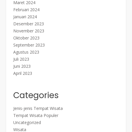
Maret 2024
Februari 2024
Januari 2024
Desember 2023
November 2023
Oktober 2023
September 2023
Agustus 2023
Juli 2023
Juni 2023
April 2023
Categories
Jenis-jenis Tempat Wisata
Tempat Wisata Populer
Uncategorized
Wisata