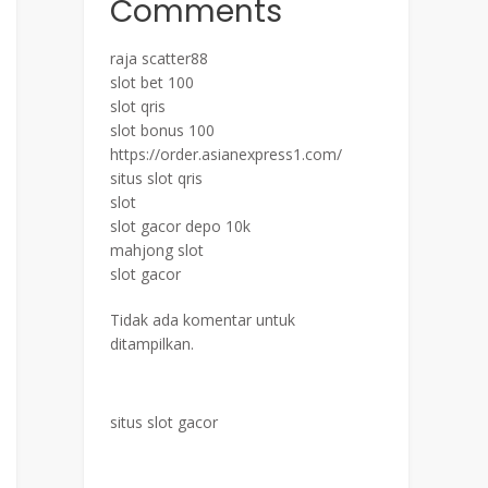
Comments
raja scatter88
slot bet 100
slot qris
slot bonus 100
https://order.asianexpress1.com/
situs slot qris
slot
slot gacor depo 10k
mahjong slot
slot gacor
Tidak ada komentar untuk
ditampilkan.
situs slot gacor