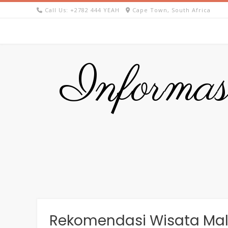
Skip
Call Us: +2782 444 YEAH
Cape Town, South Africa
to
content
Informas
Rekomendasi Wisata Ma