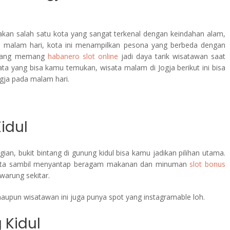
kan salah satu kota yang sangat terkenal dengan keindahan alam,
i malam hari, kota ini menampilkan pesona yang berbeda dengan
h yang memang
habanero slot online
jadi daya tarik wisatawan saat
ta yang bisa kamu temukan, wisata malam di Jogja berikut ini bisa
ogja pada malam hari.
idul
ian, bukit bintang di gunung kidul bisa kamu jadikan pilihan utama.
karta sambil menyantap beragam makanan dan minuman
slot bonus
warung sekitar.
aupun wisatawan ini juga punya spot yang instagramable loh.
 Kidul