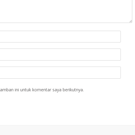
amban ini untuk komentar saya berikutnya.