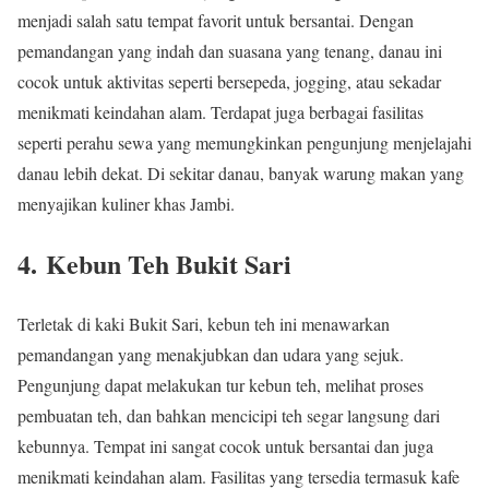
menjadi salah satu tempat favorit untuk bersantai. Dengan
pemandangan yang indah dan suasana yang tenang, danau ini
cocok untuk aktivitas seperti bersepeda, jogging, atau sekadar
menikmati keindahan alam. Terdapat juga berbagai fasilitas
seperti perahu sewa yang memungkinkan pengunjung menjelajahi
danau lebih dekat. Di sekitar danau, banyak warung makan yang
menyajikan kuliner khas Jambi.
4. Kebun Teh Bukit Sari
Terletak di kaki Bukit Sari, kebun teh ini menawarkan
pemandangan yang menakjubkan dan udara yang sejuk.
Pengunjung dapat melakukan tur kebun teh, melihat proses
pembuatan teh, dan bahkan mencicipi teh segar langsung dari
kebunnya. Tempat ini sangat cocok untuk bersantai dan juga
menikmati keindahan alam. Fasilitas yang tersedia termasuk kafe