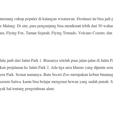
memang cukup populer di kalangan wisatawan. Destinasi ini bisa jadi pi
e Malang. Di sini, para pengunjung bisa menikmati lebih dari 50 waha
ara, Flying Fox, Taman Sejarah, Flying Tornado, Volcano Coaster, dan
rlalu jauh dari Jatim Park 1. Biasanya setelah puas jalan-jalan di Jatim
an perjalanan ke Jatim Park 2. Ada tiga area khusus yang dijamin seru
en Park. Sesuai namanya, Batu Secret Zoo merupakan kebun binatang
 Museum Satwa, kamu bisa belajar mengenai hewan yang sudah punah. S
yak hal tentang pengetahuan alam.