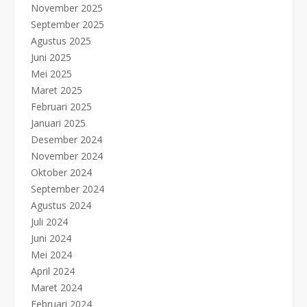
November 2025
September 2025
Agustus 2025
Juni 2025
Mei 2025
Maret 2025
Februari 2025
Januari 2025
Desember 2024
November 2024
Oktober 2024
September 2024
Agustus 2024
Juli 2024
Juni 2024
Mei 2024
April 2024
Maret 2024
Februari 2024