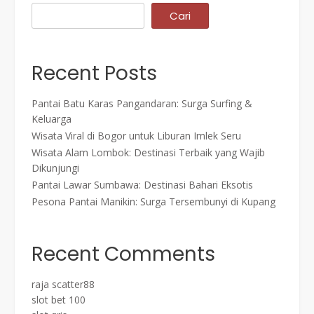
Cari
Recent Posts
Pantai Batu Karas Pangandaran: Surga Surfing &
Keluarga
Wisata Viral di Bogor untuk Liburan Imlek Seru
Wisata Alam Lombok: Destinasi Terbaik yang Wajib
Dikunjungi
Pantai Lawar Sumbawa: Destinasi Bahari Eksotis
Pesona Pantai Manikin: Surga Tersembunyi di Kupang
Recent Comments
raja scatter88
slot bet 100