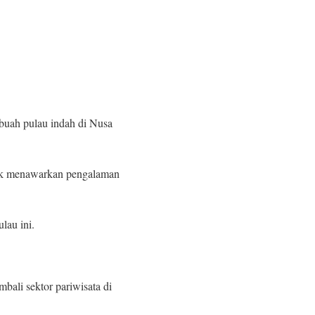
uah pulau indah di Nusa
ok menawarkan pengalaman
lau ini.
bali sektor pariwisata di