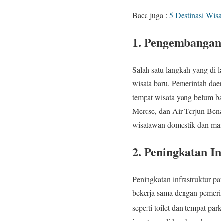
Baca juga :
5 Destinasi Wis
1. Pengembangan 
Salah satu langkah yang d
wisata baru. Pemerintah dae
tempat wisata yang belum ba
Merese, dan Air Terjun Ben
wisatawan domestik dan ma
2. Peningkatan I
Peningkatan infrastruktur 
bekerja sama dengan pemeri
seperti toilet dan tempat par