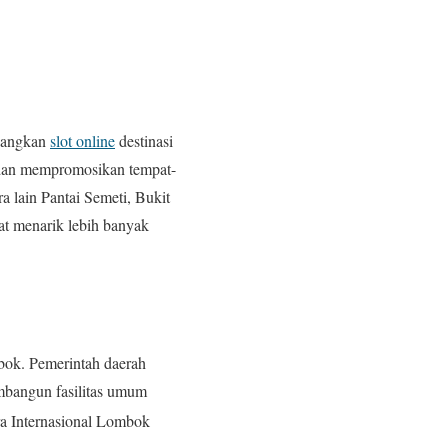
mbangkan
slot online
destinasi
i dan mempromosikan tempat-
a lain Pantai Semeti, Bukit
at menarik lebih banyak
bok. Pemerintah daerah
embangun fasilitas umum
ara Internasional Lombok