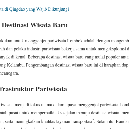
ata di Qingdao yang Wajib Dikunjungi
Destinasi Wisata Baru
i lakukan untuk menggenjot pariwisata Lombok adalah dengan menge
rah dan pelaku industri pariwisata bekerja sama untuk mengeksploras
nyak di kenal. Beberapa destinasi wisata baru yang mulai populer antar
ang Kelambu. Pengembangan destinasi wisata baru ini di harapkan dap
ncanegara.
nfrastruktur Pariwisata
pariwisata menjadi fokus utama dalam upaya menggenjot pariwisata Lom
ntah pusat untuk memperbaiki akses jalan menuju destinasi wisata, m
2
kir, serta meningkatkan kualitas layanan transportasi
. Selain itu, Band