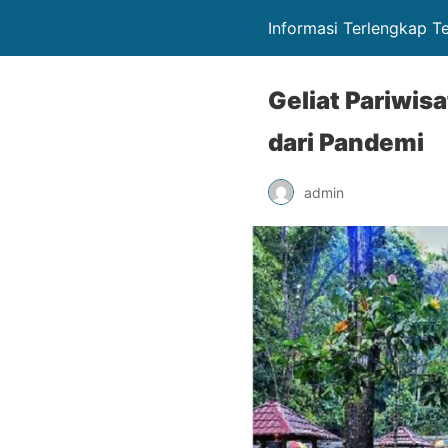
Informasi Terlengkap T
Geliat Pariwis
dari Pandemi
admin