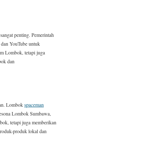
i sangat penting. Pemerintah
k, dan YouTube untuk
m Lombok, tetapi juga
bok dan
awan. Lombok
spaceman
al Pesona Lombok Sumbawa,
ok, tetapi juga memberikan
produk-produk lokal dan