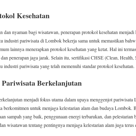
tokol Kesehatan
 dan nyaman bagi wisatawan, penerapan protokol kesehatan menjadi h
u industri pariwisata di Lombok bekerja sama untuk memastikan bahwa
umum lainnya menerapkan protokol kesehatan yang ketat. Hal ini termasu
dan penerapan jaga jarak. Selain itu, sertifikasi CHSE (Clean, Health,
u industri pariwisata yang telah memenuhi standar protokol kesehatan.
Pariwisata Berkelanjutan
rkelanjutan menjadi fokus utama dalam upaya menggenjot pariwisata
sata berkomitmen untuk menjaga kelestarian alam dan budaya Lombok. 
aan sampah yang baik, penggunaan energi terbarukan, dan pelestarian bu
an wisatawan tentang pentingnya menjaga kelestarian alam juga terus 