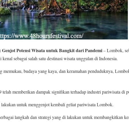
: Genjot Potensi Wisata untuk Bangkit dari Pandemi
– Lombok, seb
i kenal sebagai salah satu destinasi wisata unggulan di Indonesia.
ng memukau, budaya yang kaya, dan keramahan penduduknya, Lomb
lah memberikan dampak signifikan terhadap industri pariwisata di pu
i lakukan untuk menggenjot kembali geliat pariwisata Lombok.
erbagai langkah dan strategi yang di lakukan untuk membangkitkan kem